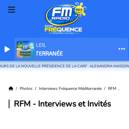
LA RADIO 
Radio Fréquence Méditerranée la radio de menton et des communes de
FRÉQUENC
la riviera française
SSON DÉVOILE SA FEUILLE DE ROUTE POUR LE TERRITOIRE
L
Photos
Interviews Fréquence Méditerranée
RFM - Interviews et Invités
RFM - Interviews et Invités