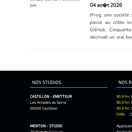
04 ao�t 2026
JFrog, une société 
passé au crible l
GitHub. Cinquante
décrivait un vrai bu
données...
NOS STUDIOS
NOS R
CASTILLON - EMETTEUR
90.9 fm
Les Arcades du Serre
90.9 fm
06500 Castillon
90.9 fm
DAB+
C
MENTON - STUDIO
Applicat
20 Port de Garavan
Applicat