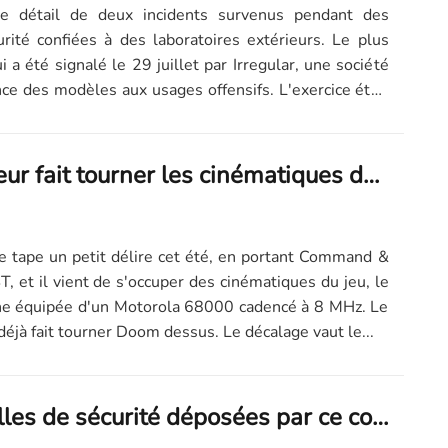
e détail de deux incidents survenus pendant des
rité confiées à des laboratoires extérieurs. Le plus
 a été signalé le 29 juillet par Irregular, une société
ance des modèles aux usages offensifs. L'exercice était
Un développeur fait tourner les cinématiques de Command & Conquer sur un Atari ST de 1985
e tape un petit délire cet été, en portant Command &
T, et il vient de s'occuper des cinématiques du jeu, le
ne équipée d'un Motorola 68000 cadencé à 8 MHz. Le
éjà fait tourner Doom dessus. Le décalage vaut le...
54 des 55 failles de sécurité déposées par ce compte GitHub n'existaient pas