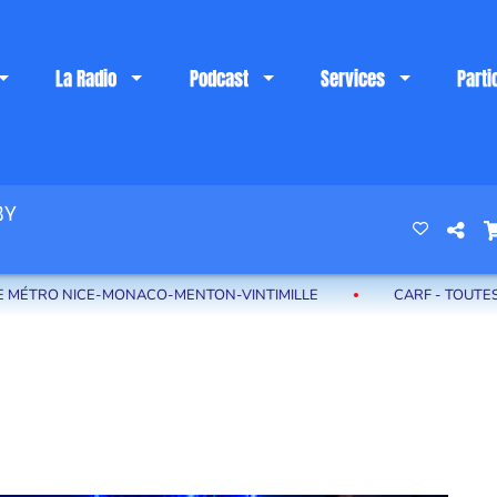
La Radio
Podcast
Services
Parti
BY
 riviera française
ACO-MENTON-VINTIMILLE
CARF - TOUTES LES SEMAINES RET