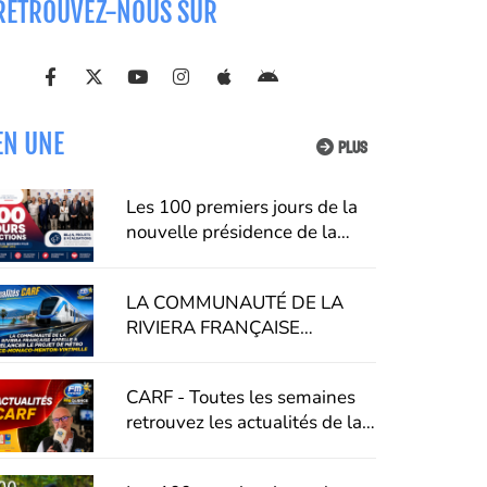
RETROUVEZ-NOUS SUR
EN UNE
PLUS
Les 100 premiers jours de la
nouvelle présidence de la
CARF : Alexandra Masson
dévoile sa feuille de route
LA COMMUNAUTÉ DE LA
pour le territoire
RIVIERA FRANÇAISE
APPELLE À RELANCER LE
PROJET DE MÉTRO NICE-
CARF - Toutes les semaines
MONACO-MENTON-
retrouvez les actualités de la
VINTIMILLE
Communauté
d'agglomération de la Riviera