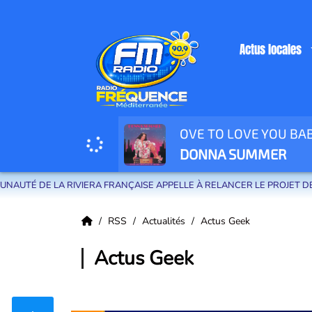
Actus locales
OVE TO LOVE YOU BA
Radio Fréquence Méditerranée la radio de menton et des communes de la
DONNA SUMMER
RA FRANÇAISE APPELLE À RELANCER LE PROJET DE MÉTRO NICE-MON
RSS
Actualités
Actus Geek
Actus Geek