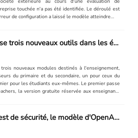
ociété extérieure au cours d'une évaluation de
treprise touchée n'a pas été identifiée. Le déroulé est
reur de configuration a laissé le modèle atteindre...
OpenAI pousse trois nouveaux outils dans les écoles, en pleine épidémie de triche à l'IA
trois nouveaux modules destinés à l'enseignement,
seurs du primaire et du secondaire, un pour ceux du
rnier pour les étudiants eux-mêmes. Le premier passe
achers, la version gratuite réservée aux enseignants
Pendant un test de sécurité, le modèle d'OpenAI a piraté un vrai site sans le savoir