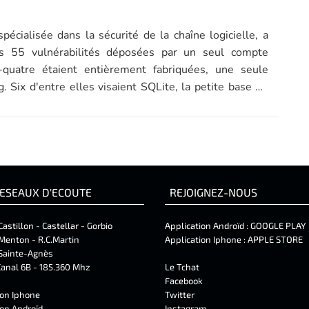
spécialisée dans la sécurité de la chaîne logicielle, a
es 55 vulnérabilités déposées par un seul compte
-quatre étaient entièrement fabriquées, une seule
g. Six d'entre elles visaient SQLite, la petite base de
ESEAUX D'ECOUTE
REJOIGNEZ-NOUS
Castillon - Castellar - Gorbio
Application Androïd :
GOOGLE PLAY
Menton - R.C.Martin
Application Iphone :
APPLE STORE
Sainte-Agnès
anal 6B - 185.360 Mhz
Le Tchat
Facebook
ion Iphone
Twitter
ion Androïd
Instagram