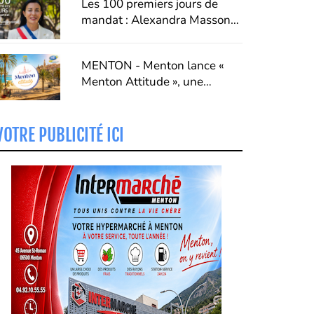
Les 100 premiers jours de
Française.
mandat : Alexandra Masson
dresse un premier bilan de
son action à Menton
MENTON - Menton lance «
Menton Attitude », une
campagne pour faire du
respect un véritable art de
vivre
VOTRE PUBLICITÉ ICI