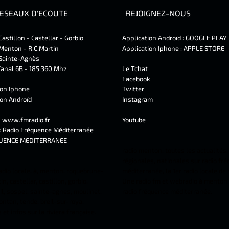
ESEAUX D'ECOUTE
REJOIGNEZ-NOUS
Castillon - Castellar - Gorbio
Application Androïd :
GOOGLE PLAY
Menton - R.C.Martin
Application Iphone :
APPLE STORE
Sainte-Agnès
anal 6B - 185.360 Mhz
Le Tchat
Facebook
ion Iphone
Twitter
ion Androïd
Instagram
t
www.fmradio.fr
Youtube
k
Radio Fréquence Méditerranée
UENCE MEDITERRANEE
radio menton, toutes les actualités,
régionales, nationales sur radio fr
adio locale, à, menton, roquebrune-
méditerranée, la 1er radio locale de
n, castellar, castillon, gorbio,
Une radio fm et webradio à menton 
l, sospel, sainte-agnes, moulinet,
radio fréquence méditerranée.
ontan, tende, breil-sur-roya.
et infos sur la riviera française.