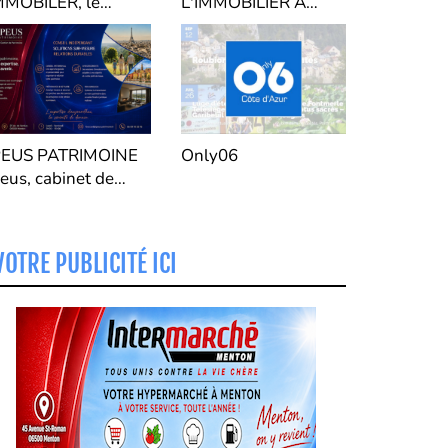
IMMOBILER, le
L'IMMOBILIER 
nouveau Syndic de
MENTON "
Copropriété du
Bassin Mentonnais,
de la Vallée de al
Bevera et Vallée de la
Roya.
m06
IPEUS PATRIMOINE
Only06
Ipeus, cabinet de
gestion de patrimoine
VOTRE PUBLICITÉ ICI