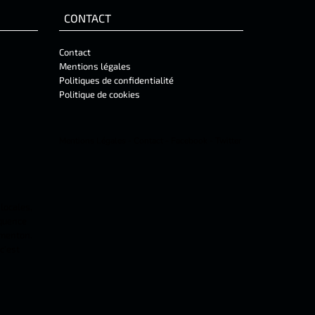
CONTACT
Contact
Mentions légales
Politiques de confidentialité
Politique de cookies
Mentions Légales
-
Contact
-
Facebook
-
Twitter
 locales,
équence
 menton.
c'est