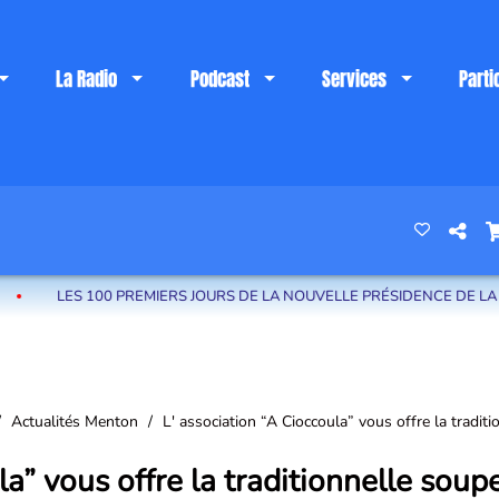
La Radio
Podcast
Services
Parti
 riviera française
 JOURS DE LA NOUVELLE PRÉSIDENCE DE LA CARF : ALEXANDRA MASSO
Actualités Menton
L' association “A Cioccoula” vous offre la tradit
la” vous offre la traditionnelle soup