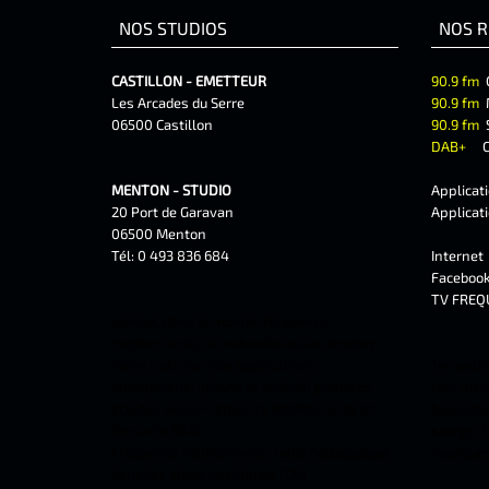
NOS STUDIOS
NOS R
CASTILLON - EMETTEUR
90.9 fm
Les Arcades du Serre
90.9 fm
06500 Castillon
90.9 fm
DAB+
C
MENTON - STUDIO
Applicat
20 Port de Garavan
Applicat
06500 Menton
Tél: 0 493 836 684
Interne
Faceboo
TV FREQ
partout dans le monde, frequence
méditerranée, la webradio locale. écoutez
notre radio sur nos applications
1er webr
smartphone, iphone et androîd gratuites.
cap-marti
écoutez aussi Fréquence méditerranée en
beausolei
fm sur le 96.6.
saorge, f
Fréquence méditerranée, radio pédagogique
musiques 
dans les alpes-maritimes (06)