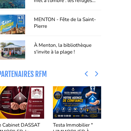
met à l’ombre : les refuges
fraîcheur de Menton, Riviera &
Merveilles
MENTON - Fête de la Saint-
Pierre
À Menton, la bibliothèque
s'invite à la plage !
PARTENAIRES RFM
Funk
Le Cabinet DASSAT
Testa Immobilier