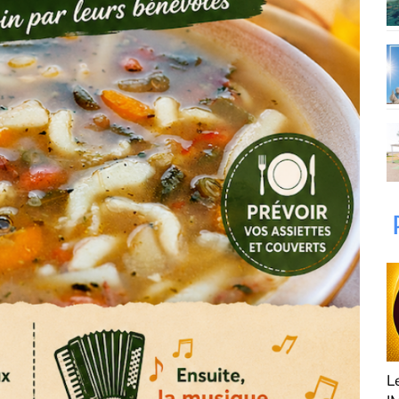
Fan de 
RDS Rénovation
L'Agence " My