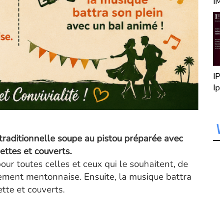
Menton " Immobilier
Crypto
À Menton, Port de
Monaco Green Box
GARAVAN, une
ouvelle adresse fait
arler les braises !
Bienvenue
au Restaurant
rillades !
a traditionnelle soupe au pistou préparée avec
ettes et couverts.
our toutes celles et ceux qui le souhaitent, de
quement mentonnaise. Ensuite, la musique battra
ette et couverts.