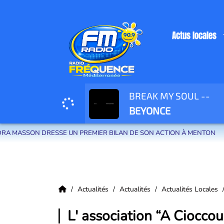
Actus locales
BREAK MY SOUL --
Radio Fréquence Méditerranée la radio de menton et des communes de la
BEYONCE
REMIER BILAN DE SON ACTION À MENTON
LES 100 PREMIERS
Actualités
Actualités
Actualités Locales
L' association “A Cioccou