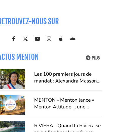
RETROUVEZ-NOUS SUR
ACTUS MENTON
PLUS
Les 100 premiers jours de
mandat : Alexandra Masson
dresse un premier bilan de
son action à Menton
MENTON - Menton lance «
Menton Attitude », une
campagne pour faire du
respect un véritable art de
RIVIERA - Quand la Riviera se
vivre