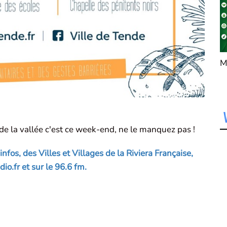
À Menton, Port de
M
GARAVAN, une
nouvelle adresse fait
parler les braises !
Bienvenue
au Restaurant
Grillades !
de la vallée c'est ce week-end, ne le manquez pas !
fos, des Villes et Villages de la Riviera Française,
.fr et sur le 96.6 fm.