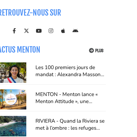
RETROUVEZ-NOUS SUR
ACTUS MENTON
PLUS
Les 100 premiers jours de
mandat : Alexandra Masson
dresse un premier bilan de
son action à Menton
MENTON - Menton lance «
Menton Attitude », une
campagne pour faire du
respect un véritable art de
RIVIERA - Quand la Riviera se
vivre
met à l’ombre : les refuges
fraîcheur de Menton, Riviera &