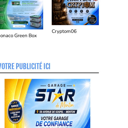
Coproprié
Bassin M
de la Val
Bevera et
Roya.
Cryptom06
onaco Green Box
IPEUS P
Ipeus, ca
gestion d
VOTRE PUBLICITÉ ICI