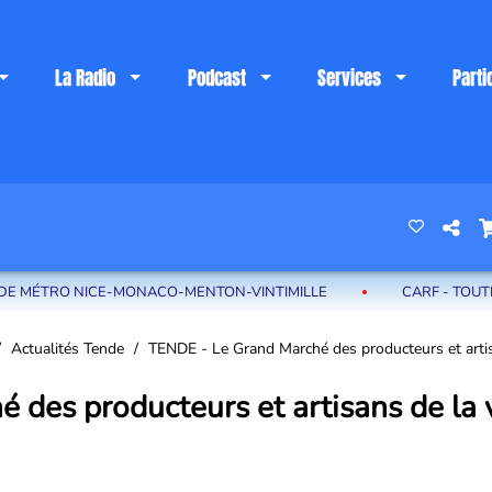
La Radio
Podcast
Services
Parti
 riviera française
E-MONACO-MENTON-VINTIMILLE
CARF - TOUTES LES SEMAINE
Actualités Tende
TENDE - Le Grand Marché des producteurs et artisans
des producteurs et artisans de la v