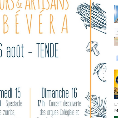
RDS Rénovation
L
M