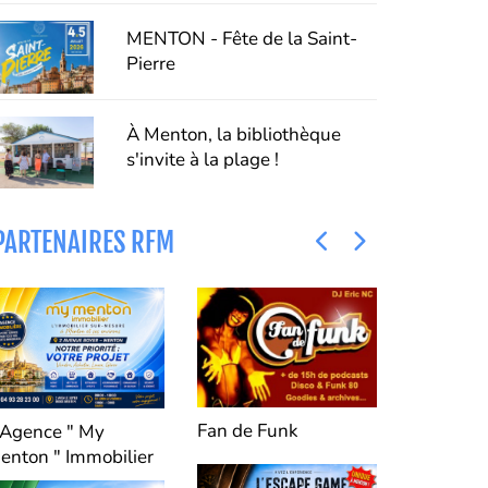
Merveilles
MENTON - Fête de la Saint-
Pierre
À Menton, la bibliothèque
s'invite à la plage !
PARTENAIRES RFM
Fan de Funk
'Agence " My
Le Cabin
enton " Immobilier
IMMOBILE
nouveau 