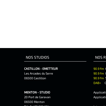
NOS STUDIOS
NOS R
CASTILLON - EMETTEUR
90.9 fm
Les Arcades du Serre
90.9 fm
06500 Castillon
90.9 fm
DAB+
C
MENTON - STUDIO
Applicat
20 Port de Garavan
Applicat
06500 Menton