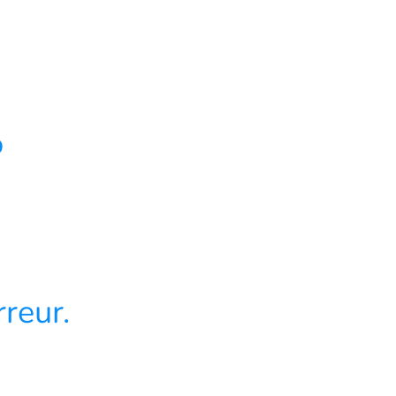
4
reur.