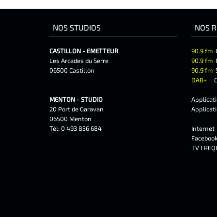
NOS STUDIOS
NOS R
CASTILLON - EMETTEUR
90.9 fm
Les Arcades du Serre
90.9 fm
06500 Castillon
90.9 fm
DAB+
C
MENTON - STUDIO
Applicat
20 Port de Garavan
Applicat
06500 Menton
Tél: 0 493 836 684
Interne
Faceboo
TV FREQ
partout dans le monde, frequence
méditerranée, la webradio locale. écoutez
notre radio sur nos applications
1er webr
smartphone, iphone et androîd gratuites.
cap-marti
écoutez aussi Fréquence méditerranée en
beausolei
fm sur le 96.6.
saorge, f
Fréquence méditerranée, radio pédagogique
musiques 