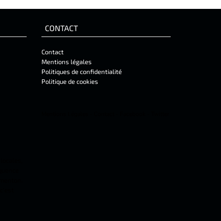
CONTACT
Contact
Mentions légales
Politiques de confidentialité
Politique de cookies
Mentions Légales
-
Contact
-
Facebook
-
Twitter
 locales,
équence
 menton.
c'est