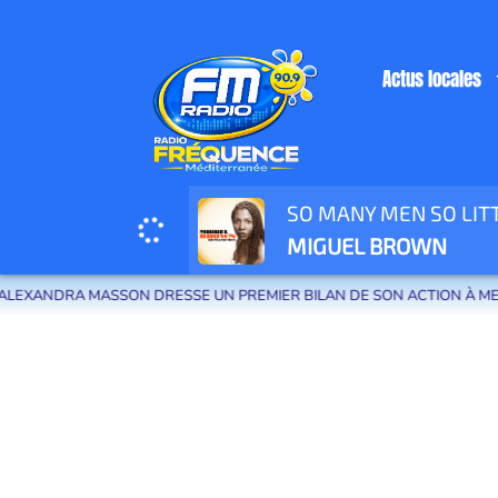
Actus locales
SO MANY MEN SO LITT
Radio Fréquence Méditerranée la radio de menton et des communes de la
MIGUEL BROWN
XANDRA MASSON DRESSE UN PREMIER BILAN DE SON ACTION À MENTO