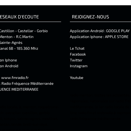
ESEAUX D'ECOUTE
REJOIGNEZ-NOUS
Castillon - Castellar - Gorbio
Application Androïd :
GOOGLE PLAY
Menton - R.C.Martin
Application Iphone :
APPLE STORE
Sainte-Agnès
anal 6B - 185.360 Mhz
Le Tchat
Facebook
ion Iphone
Twitter
ion Androïd
Instagram
t
www.fmradio.fr
Youtube
k
Radio Fréquence Méditerranée
UENCE MEDITERRANEE
radio menton, toutes les actualités,
régionales, nationales sur radio fr
adio locale, à, menton, roquebrune-
méditerranée, la 1er radio locale de
n, castellar, castillon, gorbio,
Une radio fm et webradio à menton 
l, sospel, sainte-agnes, moulinet,
radio fréquence méditerranée.
ontan, tende, breil-sur-roya.
et infos sur la riviera française.