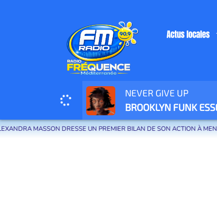
Actus locales
NEVER GIVE UP
Radio Fréquence Méditerranée la radio de menton et des communes de la
BROOKLYN FUNK ESS
ANDRA MASSON DRESSE UN PREMIER BILAN DE SON ACTION À MENTON