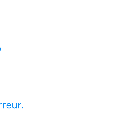
4
reur.