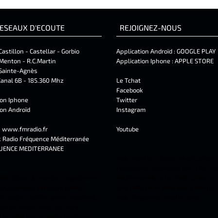
ESEAUX D'ECOUTE
REJOIGNEZ-NOUS
Castillon - Castellar - Gorbio
Application Androïd :
GOOGLE PLAY
Menton - R.C.Martin
Application Iphone :
APPLE STORE
Sainte-Agnès
anal 6B - 185.360 Mhz
Le Tchat
Facebook
ion Iphone
Twitter
ion Androïd
Instagram
t
www.fmradio.fr
Youtube
k
Radio Fréquence Méditerranée
UENCE MEDITERRANEE
radio menton, toutes les actualités,
régionales, nationales sur radio fr
adio locale, à, menton, roquebrune-
méditerranée, la 1er radio locale de
n, castellar, castillon, gorbio,
Une radio fm et webradio à menton 
l, sospel, sainte-agnes, moulinet,
radio fréquence méditerranée.
ontan, tende, breil-sur-roya.
et infos sur la riviera française.