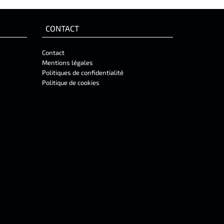
CONTACT
Contact
Mentions légales
Politiques de confidentialité
Politique de cookies
Mentions Légales
-
Contact
-
Facebook
-
Twitter
 locales,
équence
 menton.
c'est