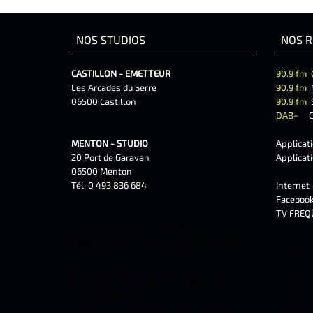
NOS STUDIOS
NOS R
CASTILLON - EMETTEUR
90.9 fm
Les Arcades du Serre
90.9 fm
06500 Castillon
90.9 fm
DAB+
C
MENTON - STUDIO
Applicat
20 Port de Garavan
Applicat
06500 Menton
Tél: 0 493 836 684
Interne
Faceboo
TV FREQ
partout dans le monde, frequence
méditerranée, la webradio locale. écoutez
notre radio sur nos applications
1er webr
smartphone, iphone et androîd gratuites.
cap-marti
écoutez aussi Fréquence méditerranée en
beausolei
fm sur le 96.6.
saorge, f
Fréquence méditerranée, radio pédagogique
musiques 