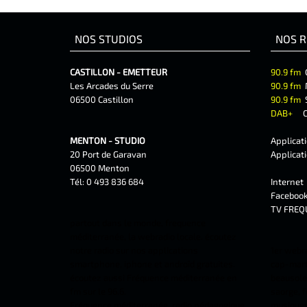
NOS STUDIOS
NOS R
CASTILLON - EMETTEUR
90.9 fm
Les Arcades du Serre
90.9 fm
06500 Castillon
90.9 fm
DAB+
C
MENTON - STUDIO
Applicat
20 Port de Garavan
Applicat
06500 Menton
Tél: 0 493 836 684
Interne
Faceboo
TV FREQ
partout dans le monde, frequence
méditerranée, la webradio locale. écoutez
notre radio sur nos applications
1er webr
smartphone, iphone et androîd gratuites.
cap-marti
écoutez aussi Fréquence méditerranée en
beausolei
fm sur le 96.6.
saorge, f
Fréquence méditerranée, radio pédagogique
musiques 