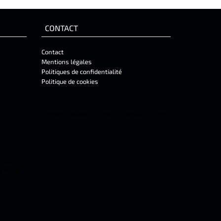
CONTACT
Contact
Mentions légales
Politiques de confidentialité
Politique de cookies
Mentions Légales
-
Contact
-
Facebook
-
Twitter
 locales,
équence
 menton.
c'est