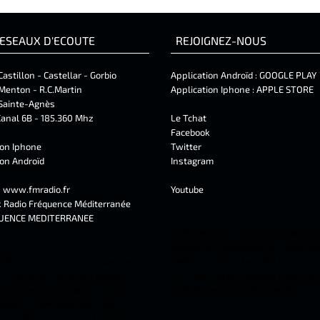
ESEAUX D'ECOUTE
REJOIGNEZ-NOUS
Castillon - Castellar - Gorbio
Application Androïd :
GOOGLE PLAY
Menton - R.C.Martin
Application Iphone :
APPLE STORE
Sainte-Agnès
anal 6B - 185.360 Mhz
Le Tchat
Facebook
ion Iphone
Twitter
ion Androïd
Instagram
t
www.fmradio.fr
Youtube
k
Radio Fréquence Méditerranée
UENCE MEDITERRANEE
radio menton, toutes les actualités,
régionales, nationales sur radio fr
adio locale, à, menton, roquebrune-
méditerranée, la 1er radio locale de
n, castellar, castillon, gorbio,
Une radio fm et webradio à menton 
l, sospel, sainte-agnes, moulinet,
radio fréquence méditerranée.
ontan, tende, breil-sur-roya.
et infos sur la riviera française.