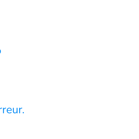
4
reur.