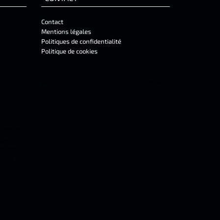
Contact
Mentions légales
Politiques de confidentialité
Politique de cookies
Mentions Légales
-
Contact
-
Facebook
-
Twitter
 locales,
équence
 menton.
c'est