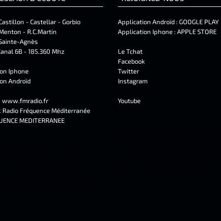
Castillon - Castellar - Gorbio
Application Androïd :
GOOGLE PLAY
Menton - R.C.Martin
Application Iphone :
APPLE STORE
Sainte-Agnès
anal 6B - 185.360 Mhz
Le Tchat
Facebook
ion Iphone
Twitter
ion Androïd
Instagram
t
www.fmradio.fr
Youtube
k
Radio Fréquence Méditerranée
UENCE MEDITERRANEE
radio menton, toutes les actualités,
régionales, nationales sur radio fr
adio locale, à, menton, roquebrune-
méditerranée, la 1er radio locale de
n, castellar, castillon, gorbio,
Une radio fm et webradio à menton 
l, sospel, sainte-agnes, moulinet,
radio fréquence méditerranée.
ontan, tende, breil-sur-roya.
et infos sur la riviera française.