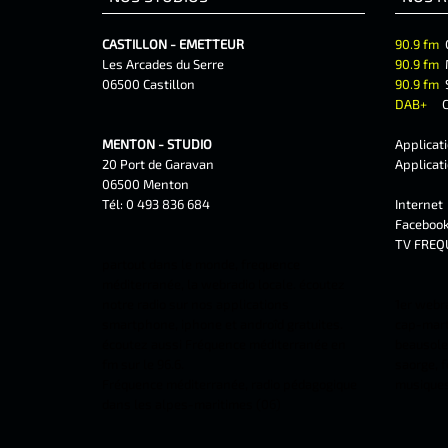
CASTILLON - EMETTEUR
90.9 fm
Les Arcades du Serre
90.9 fm
06500 Castillon
90.9 fm
DAB+
C
MENTON - STUDIO
Applicat
20 Port de Garavan
Applicat
06500 Menton
Tél: 0 493 836 684
Interne
Faceboo
TV FREQ
partout dans le monde, frequence
méditerranée, la webradio locale. écoutez
notre radio sur nos applications
1er webr
smartphone, iphone et androîd gratuites.
cap-marti
écoutez aussi Fréquence méditerranée en
beausolei
fm sur le 96.6.
saorge, f
Fréquence méditerranée, radio pédagogique
musiques 
dans les alpes-maritimes (06)