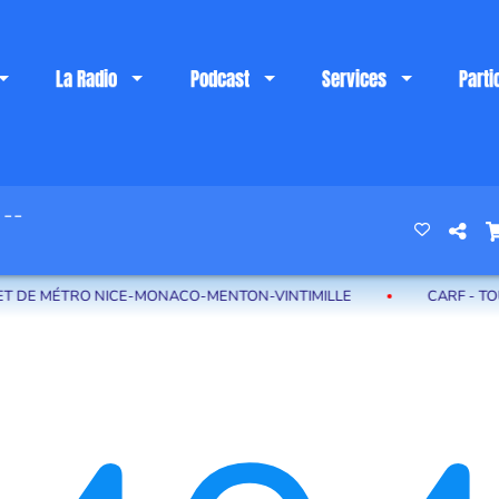
La Radio
Podcast
Services
Parti
 --
 riviera française
 MÉTRO NICE-MONACO-MENTON-VINTIMILLE
CARF - TOUTES 