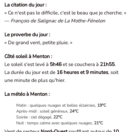
La citation du jour :
« Ce n'est pas le difficile, c'est le beau que je cherche. »
—
François de Salignac de La Mothe-Fénelon
Le proverbe du jour :
« De grand vent, petite pluie. »
Côté soleil à Menton :
Le soleil s'est levé à
5h46
et se couchera à
21h55
.
La durée du jour est de
16 heures et 9 minutes
, soit
une minute de plus qu'hier.
La météo à Menton :
Matin : quelques nuages et belles éclaircies,
19°C
Après-midi : soleil généreux,
24°C
Soirée : ciel dégagé,
22°C
Nuit : temps calme avec quelques nuages,
21°C
Vent de secteur
Nord-Ouest
soufflant autour de
10