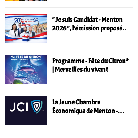
d'agglomération de la Riviera
Française.
" Je suis Candidat - Menton
2026 ", l'émission proposée
par Radio Fréquence
Méditerranée.
Programme - Fête du Citron®
| Merveilles du vivant
La Jeune Chambre
Économique de Menton -
Roquebrune Cap Martin
adopte un nouveau logo