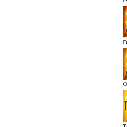
P
F
C
T