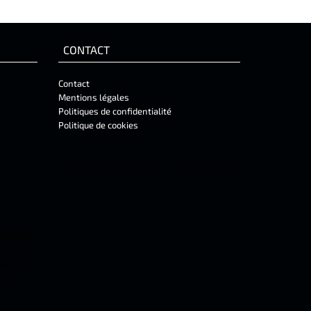
CONTACT
Contact
Mentions légales
Politiques de confidentialité
Politique de cookies
Mentions Légales
-
Contact
-
Facebook
-
Twitter
 locales,
équence
 menton.
c'est