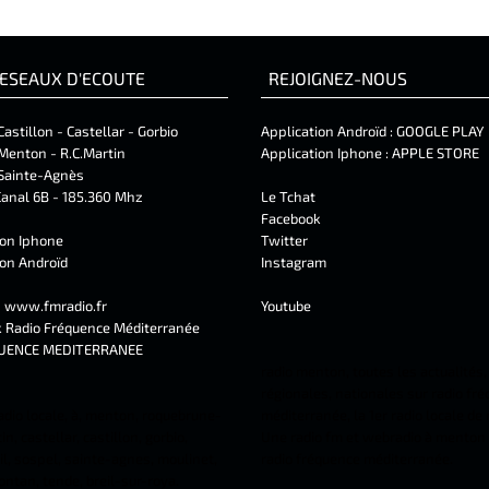
ESEAUX D'ECOUTE
REJOIGNEZ-NOUS
Castillon - Castellar - Gorbio
Application Androïd :
GOOGLE PLAY
Menton - R.C.Martin
Application Iphone :
APPLE STORE
Sainte-Agnès
anal 6B - 185.360 Mhz
Le Tchat
Facebook
ion Iphone
Twitter
ion Androïd
Instagram
t
www.fmradio.fr
Youtube
k
Radio Fréquence Méditerranée
UENCE MEDITERRANEE
radio menton, toutes les actualités,
régionales, nationales sur radio fr
adio locale, à, menton, roquebrune-
méditerranée, la 1er radio locale de
n, castellar, castillon, gorbio,
Une radio fm et webradio à menton 
l, sospel, sainte-agnes, moulinet,
radio fréquence méditerranée.
ontan, tende, breil-sur-roya.