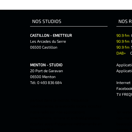
NOS STUDIOS
NOS R
CASTILLON - EMETTEUR
90.9 fm
Les Arcades du Serre
90.9 fm
06500 Castillon
90.9 fm
DAB+
C
MENTON - STUDIO
Applicat
20 Port de Garavan
Applicat
06500 Menton
Tél: 0 493 836 684
Interne
Faceboo
TV FREQ
partout dans le monde, frequence
méditerranée, la webradio locale. écoutez
notre radio sur nos applications
1er webr
smartphone, iphone et androîd gratuites.
cap-marti
écoutez aussi Fréquence méditerranée en
beausolei
fm sur le 96.6.
saorge, f