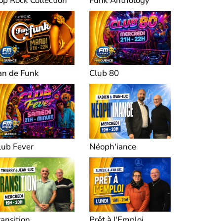
op Rock Collection
Funk Anthology
an de Funk
Club 80
lub Fever
Néoph'iance
ransition
Prêt à l'Emploi