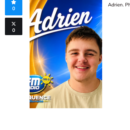
Adrien. P
0
0