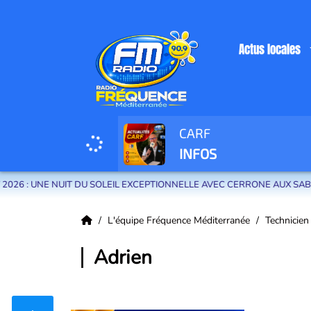
Actus locales
CARF
Radio Fréquence Méditerranée la radio de menton et des communes de la
INFOS
E NUIT DU SOLEIL EXCEPTIONNELLE AVEC CERRONE AUX SABLETTES
L'équipe Fréquence Méditerranée
Technicie
Adrien