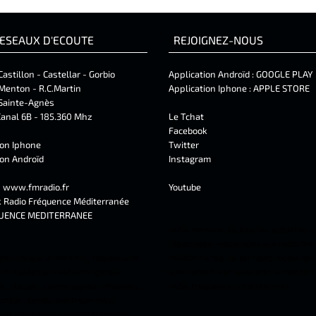
ESEAUX D'ECOUTE
REJOIGNEZ-NOUS
Castillon - Castellar - Gorbio
Application Androïd :
GOOGLE PLAY
Menton - R.C.Martin
Application Iphone :
APPLE STORE
Sainte-Agnès
anal 6B - 185.360 Mhz
Le Tchat
Facebook
ion Iphone
Twitter
ion Androïd
Instagram
t
www.fmradio.fr
Youtube
k
Radio Fréquence Méditerranée
UENCE MEDITERRANEE
radio menton, toutes les actualités,
régionales, nationales sur radio fr
adio locale, à, menton, roquebrune-
méditerranée, la 1er radio locale de
n, castellar, castillon, gorbio,
Une radio fm et webradio à menton 
l, sospel, sainte-agnes, moulinet,
radio fréquence méditerranée.
ontan, tende, breil-sur-roya.
et infos sur la riviera française.