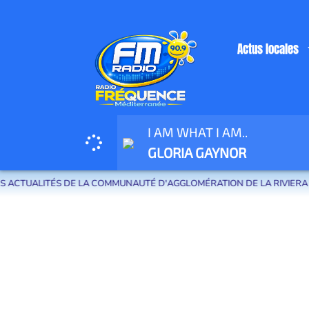
Actus locales
I AM WHAT I AM..
Radio Fréquence Méditerranée la radio de menton et des communes de la
GLORIA GAYNOR
TUALITÉS DE LA COMMUNAUTÉ D'AGGLOMÉRATION DE LA RIVIERA FRAN