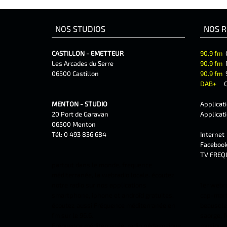
NOS STUDIOS
NOS R
CASTILLON - EMETTEUR
90.9 fm
Les Arcades du Serre
90.9 fm
06500 Castillon
90.9 fm
DAB+
C
MENTON - STUDIO
Applicat
20 Port de Garavan
Applicat
06500 Menton
Tél: 0 493 836 684
Interne
Faceboo
TV FREQ
partout dans le monde, frequence
méditerranée, la webradio locale. écoutez
notre radio sur nos applications
1er webr
smartphone, iphone et androîd gratuites.
cap-marti
écoutez aussi Fréquence méditerranée en
beausolei
fm sur le 96.6.
saorge, f
Fréquence méditerranée, radio pédagogique
musiques 