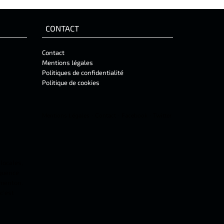
CONTACT
Contact
Mentions légales
Politiques de confidentialité
Politique de cookies
Mentions Légales
-
Contact
-
Facebook
-
Twitter
 locales,
équence
 menton.
c'est