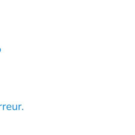
4
reur.