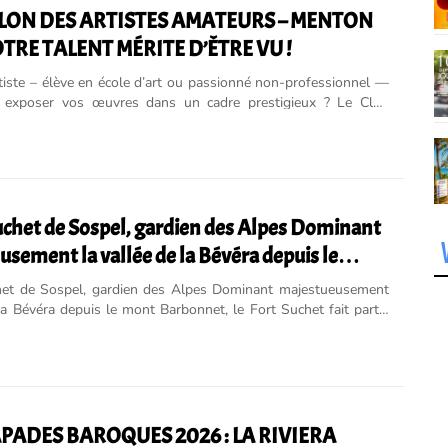
LON DES ARTISTES AMATEURS – MENTON
OTRE TALENT MÉRITE D’ÊTRE VU !
tiste – élève en école d’art ou passionné non-professionnel —
z exposer vos œuvres dans un cadre prestigieux ? Le Club
e Menton vous invite à partici...
uchet de Sospel, gardien des Alpes Dominant
sement la vallée de la Bévéra depuis le
rbonnet
het de Sospel, gardien des Alpes Dominant majestueusement
 la Bévéra depuis le mont Barbonnet, le Fort Suchet fait partie
essionnantes fortifications militaires ...
APADES BAROQUES 2026 : LA RIVIERA