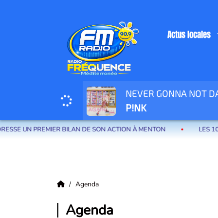
Actus locales
NEVER GONNA NOT DA
Radio Fréquence Méditerranée la radio de menton et des communes de la
P!NK
MIER BILAN DE SON ACTION À MENTON
LES 100 PREMIERS J
Agenda
Agenda