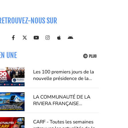
RETROUVEZ-NOUS SUR
EN UNE
PLUS
Les 100 premiers jours de la
nouvelle présidence de la
CARF : Alexandra Masson
dévoile sa feuille de route
LA COMMUNAUTÉ DE LA
pour le territoire
RIVIERA FRANÇAISE
APPELLE À RELANCER LE
PROJET DE MÉTRO NICE-
CARF - Toutes les semaines
MONACO-MENTON-