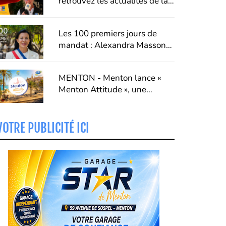
retrouvez les actualités de la
VINTIMILLE
Communauté
d'agglomération de la Riviera
Les 100 premiers jours de
Française.
mandat : Alexandra Masson
dresse un premier bilan de
son action à Menton
MENTON - Menton lance «
Menton Attitude », une
campagne pour faire du
respect un véritable art de
vivre
VOTRE PUBLICITÉ ICI