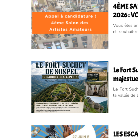
4ÈME SA
2026 : V
Vous êtes ar
et souhaite
Soroptimist d
Le Fort S
majestueu
mont Ba
Le Fort Suc
la vallée de
des plus impr
LES ESC