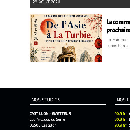
29 AOÛT 2026
La commun
prochains
La commune 
exposition ar
manifestation
NOS STUDIOS
NOS R
CASTILLON - EMETTEUR
90.9 fm
Les Arcades du Serre
90.9 fm
06500 Castillon
90.9 fm