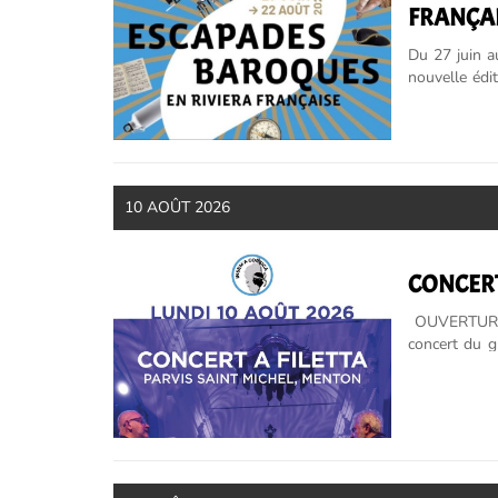
FRANÇAI
OUVERT
Du 27 juin a
nouvelle édi
et du patrimo
10 AOÛT 2026
CONCERT "
OUVERTURE DE LA BILLET
concert du gro
pas à réserve