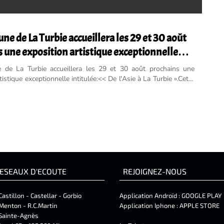
e de La Turbie accueillera les 29 et 30 août
 une exposition artistique exceptionnelle
intitulée: << De l'Asie à La Turbie ».
de La Turbie accueillera les 29 et 30 août prochains une
tistique exceptionnelle intitulée:<< De l'Asie à La Turbie ».Cette
 réunira les artistes turbiasques ...
ESEAUX D'ECOUTE
REJOIGNEZ-NOUS
Castillon - Castellar - Gorbio
Application Androïd :
GOOGLE PLAY
Menton - R.C.Martin
Application Iphone :
APPLE STORE
Sainte-Agnès