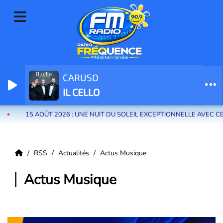
CARUSO
Radio Fréquence Méditerranée la radio de menton et des communes de
IL CELLO
la riviera française
AOÛT 2026 : UNE NUIT DU SOLEIL EXCEPTIONNELLE AVEC CERRONE AU
RSS
Actualités
Actus Musique
Actus Musique