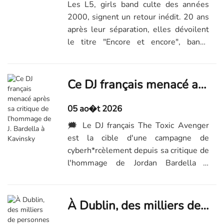
Les L5, girls band culte des années
2000, signent un retour inédit. 20 ans
après leur séparation, elles dévoilent
le titre "Encore et encore", bande
originale du film d'animation
Pat'Patrouille : Mission Dino.
Ce DJ français menacé après sa critique de l’hommage de J. Bardella à Kavinsky
05 ao�t 2026
🗯️ Le DJ français The Toxic Avenger
est la cible d'une campagne de
cyberh*rcèlement depuis sa critique de
l'hommage de Jordan Bardella à
Kavinsky, m*rt le 28 jullet dernier.
À Dublin, des milliers de personnes ont rendu un dernier hommage au musicien Glen Hansard