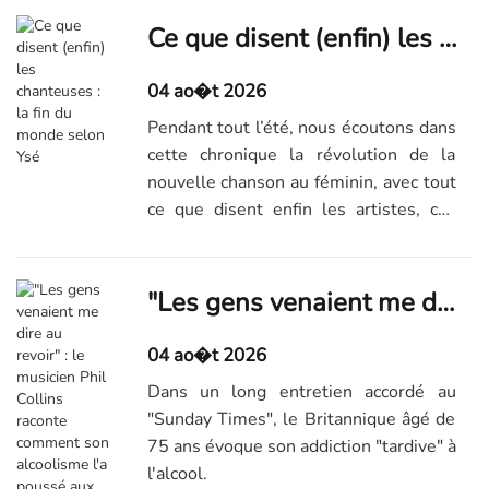
transformé un simple désir d'évasion
en tube culte ?
Ce que disent (enfin) les chanteuses : la fin du monde selon Ysé
04 ao�t 2026
Pendant tout l’été, nous écoutons dans
cette chronique la révolution de la
nouvelle chanson au féminin, avec tout
ce que disent enfin les artistes, ces
dernières années – aujourd’hui, "À
ceux qu’on aime", par Ysé.
"Les gens venaient me dire au revoir" : le musicien Phil Collins raconte comment son alcoolisme l'a poussé aux portes de la mort en 2024
04 ao�t 2026
Dans un long entretien accordé au
"Sunday Times", le Britannique âgé de
75 ans évoque son addiction "tardive" à
l'alcool.