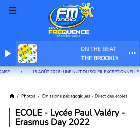
ON THE BEAT
Radio Fréquence Méditerranée la radio de menton et des communes de
THE BROOKLYN BRONX
la riviera française
15 AOÛT 2026 : UNE NUIT DU SOLEIL EXCEPTIONNELLE AVE
Photos
Emissions pédagogiques - Direct des écoles
EC
ECOLE - Lycée Paul Valéry -
Erasmus Day 2022