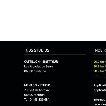
NOS STUDIOS
NOS R
CASTILLON - EMETTEUR
90.9 fm
Les Arcades du Serre
90.9 fm
06500 Castillon
90.9 fm
DAB+
C
MENTON - STUDIO
Applicat
20 Port de Garavan
Applicat
06500 Menton
Tél: 0 493 836 684
Interne
Faceboo