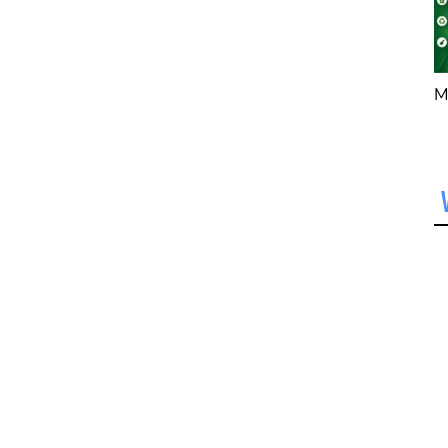
À Menton, Port de
M
GARAVAN, une
nouvelle adresse fait
parler les braises !
Bienvenue
au Restaurant
Grillades !