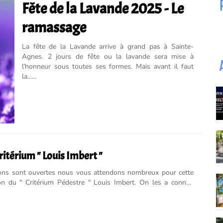
Fête de la Lavande 2025 - Le
ramassage
La fête de la Lavande arrive à grand pas à Sainte-
Agnes. 2 jours de fête ou la lavande sera mise à
l'honneur sous toutes ses formes. Mais avant il faut
la......
itérium " Louis Imbert "
ions sont ouvertes nous vous attendons nombreux pour cette
on du " Critérium Pédestre " Louis Imbert. On les a connus
 appellations. À l'origine, ils étaient les « Costa-trotteurs ».
ont été les « Menton-trotteurs » puis, après une délocalisation à
s, ils sont devenus les « Randonneurs de Sainte-Agnès », avec
er président Louis Imbert. Installée depuis 37 ans au nid