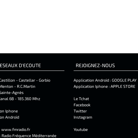
ESEAUX D'ECOUTE
REJOIGNEZ-NOUS
Castillon - Castellar - Gorbio
Application Androïd :
GOOGLE PLAY
Menton - R.C.Martin
Application Iphone :
APPLE STORE
Sainte-Agnès
anal 6B - 185.360 Mhz
Le Tchat
Facebook
ion Iphone
Twitter
ion Androïd
Instagram
t
www.fmradio.fr
Youtube
k
Radio Fréquence Méditerranée