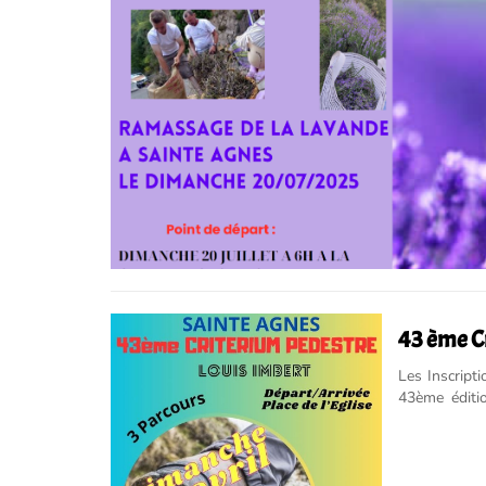
43 ème Cr
Les Inscript
43ème éditi
sous diverses
Ensuite, ils 
Sainte- Agnè
comme premi