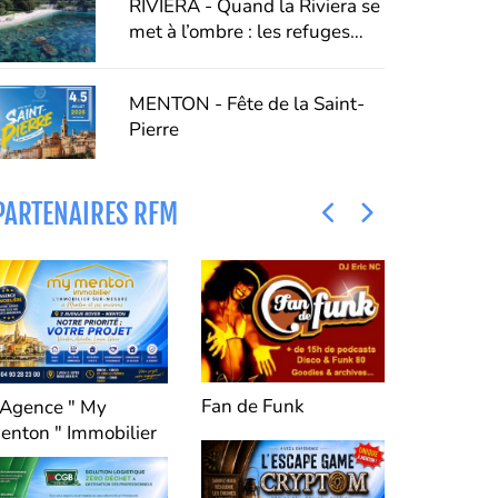
RIVIERA - Quand la Riviera se
vivre
met à l’ombre : les refuges
fraîcheur de Menton, Riviera &
Merveilles
MENTON - Fête de la Saint-
Pierre
PARTENAIRES RFM
Fan de Funk
'Agence " My
Le Cabin
enton " Immobilier
IMMOBILE
nouveau 
Coproprié