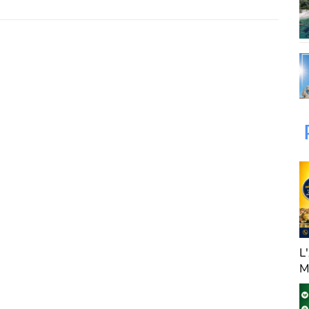
te association, qui est née d'un regroupement de marcheurs
bé Costa, a pour......
RDS Rénovation
L
M