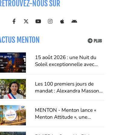
RETROUVEZ-NOUS SUR
ACTUS MENTON
PLUS
15 août 2026 : une Nuit du
Soleil exceptionnelle avec
Cerrone aux Sablettes
Les 100 premiers jours de
mandat : Alexandra Masson
dresse un premier bilan de
son action à Menton
MENTON - Menton lance «
Menton Attitude », une
campagne pour faire du
respect un véritable art de