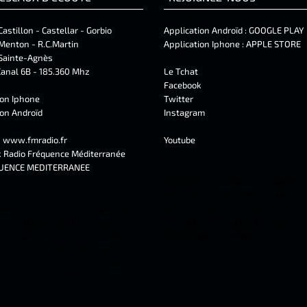
Castillon - Castellar - Gorbio
Application Androïd :
GOOGLE PLAY
Menton - R.C.Martin
Application Iphone :
APPLE STORE
Sainte-Agnès
anal 6B - 185.360 Mhz
Le Tchat
Facebook
ion Iphone
Twitter
ion Androïd
Instagram
t
www.fmradio.fr
Youtube
k
Radio Fréquence Méditerranée
UENCE MEDITERRANEE
radio menton, toutes les actualités,
régionales, nationales sur radio fr
adio locale, à, menton, roquebrune-
méditerranée, la 1er radio locale de
n, castellar, castillon, gorbio,
Une radio fm et webradio à menton 
l, sospel, sainte-agnes, moulinet,
radio fréquence méditerranée.
ontan, tende, breil-sur-roya.
et infos sur la riviera française.