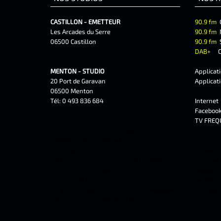
CASTILLON - EMETTEUR
90.9 fm
Les Arcades du Serre
90.9 fm
06500 Castillon
90.9 fm
DAB+
C
MENTON - STUDIO
Applicat
20 Port de Garavan
Applicat
06500 Menton
Tél: 0 493 836 684
Interne
Faceboo
TV FREQ
partout dans le monde, frequence
méditerranée, la webradio locale. écoutez
notre radio sur nos applications
1er webr
smartphone, iphone et androîd gratuites.
cap-marti
écoutez aussi Fréquence méditerranée en
beausolei
fm sur le 96.6.
saorge, f
Fréquence méditerranée, radio pédagogique
musiques 
dans les alpes-maritimes (06)