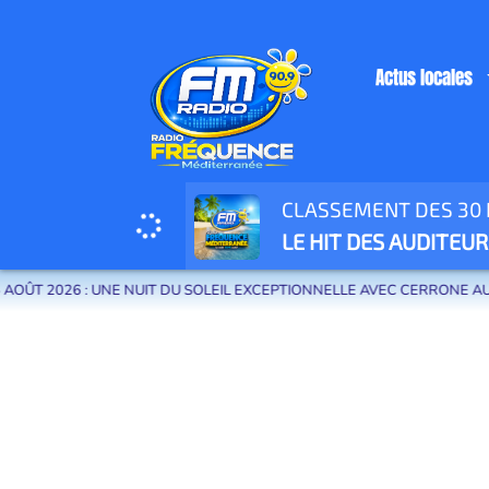
Actus locales
CLASSEMENT DES 30 H
Radio Fréquence Méditerranée la radio de menton et des communes de la
LE HIT DES AUDITEUR
 2026 : UNE NUIT DU SOLEIL EXCEPTIONNELLE AVEC CERRONE AUX SA