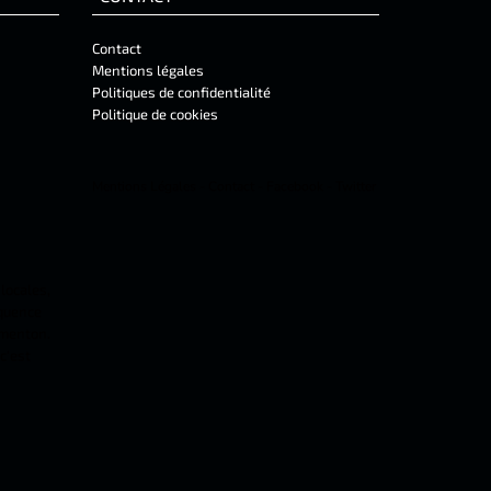
Contact
Mentions légales
Politiques de confidentialité
Politique de cookies
Mentions Légales
-
Contact
-
Facebook
-
Twitter
 locales,
équence
 menton.
c'est